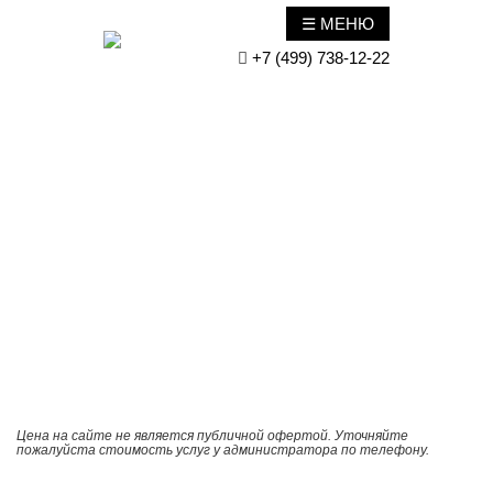
☰ МЕНЮ
+7 (499) 738-12-22
Главная
/
Услуги и цены
/
Эстетическая косметология
/
Окрашивание ресниц
Окрашивание
ресниц в
Зеленограде
Цена на сайте не является публичной офертой. Уточняйте
пожалуйста стоимость услуг у администратора по телефону.