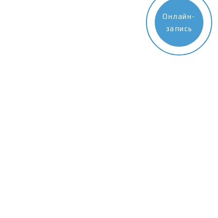
Акции
Онлайн-
О нас
запись
Вакансии
Запись
Контакты
Закажите звонок
или оставьте заявку
+7(499)738-12-22
info@nikabeauty.ru
Мы в instagram
Обращаем Ваше внимание на то, что вся представленная на сайте
информация не является публичной офертой, определяемой
положениями статьи 437 Гражданского кодекса РФ. Сведения о
ценах на услуги Клиники, а также изображения услуг на
фотографиях, представленных на сайте, носят исключительно
информационный характер.
г. Зеленоград, корп. 1501
(с) 2008-2024 nikabeauty