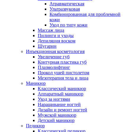
Атравматическая
Ультразвуковая
Комбинированная для проблемной
кожи
Уход по типу кожи
Массаж лица
Пилинги и уходы
Депиляция воском
Шугарин
Инъекционная косметология
Увеличение губ
Контурная пластика губ
Плазмолифтинг
Прокол ушей пистолетом
Мезотерапия тела и лица
Маникюр
Классический маникюр
Аппаратный маникюр
Уход за ногтями
Наращивание ногтей
Дизайн и ремонт ногтей
Мужской маникюр
Детский маникюр
Педикюр
Классический педикюр