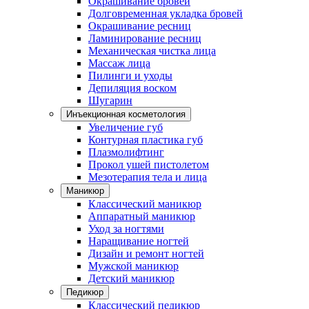
Окрашивание бровей
Долговременная укладка бровей
Окрашивание ресниц
Ламинирование ресниц
Механическая чистка лица
Массаж лица
Пилинги и уходы
Депиляция воском
Шугарин
Инъекционная косметология
Увеличение губ
Контурная пластика губ
Плазмолифтинг
Прокол ушей пистолетом
Мезотерапия тела и лица
Маникюр
Классический маникюр
Аппаратный маникюр
Уход за ногтями
Наращивание ногтей
Дизайн и ремонт ногтей
Мужской маникюр
Детский маникюр
Педикюр
Классический педикюр