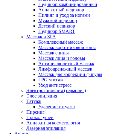
Педикюр комбинированный
Аппаратный педикюр
Пилинг и уход за ногами
Мужской педикюр
Детский педикюр
Педикюр SMART
Массаж и SPA
Комплексный массаж
Массаж воротниковой зоны
Массаж спины
Массаж лица и головы
Антицеллюлитный массаж
Лимфодренажный массаж
Массаж для коррекции фигуры
LPG массаж
Уход антистресс
Электроэпиляция (термолиз)
Элос эпиляция
Татуаж
Удаление татуажа
Пирсинг
Прокол ушей
Аппаратная косметология
Лазерная эпиляция
Акции