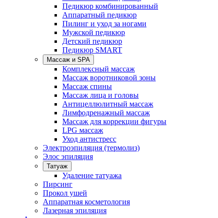
Педикюр комбинированный
Аппаратный педикюр
Пилинг и уход за ногами
Мужской педикюр
Детский педикюр
Педикюр SMART
Массаж и SPA
Комплексный массаж
Массаж воротниковой зоны
Массаж спины
Массаж лица и головы
Антицеллюлитный массаж
Лимфодренажный массаж
Массаж для коррекции фигуры
LPG массаж
Уход антистресс
Электроэпиляция (термолиз)
Элос эпиляция
Татуаж
Удаление татуажа
Пирсинг
Прокол ушей
Аппаратная косметология
Лазерная эпиляция